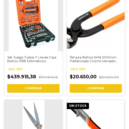
Set Juego Tubos Y Llaves Caja
Tenaza Bahco 541d 200mm
Bahco S138 Milimetrico
Fosfatizada Cromo Vanadio
Pulgada
Carpintero
-
45
%
OFF
-
30
%
OFF
$439.915,38
$20.650,00
$799.846,15
$29.500,00
SIN STOCK