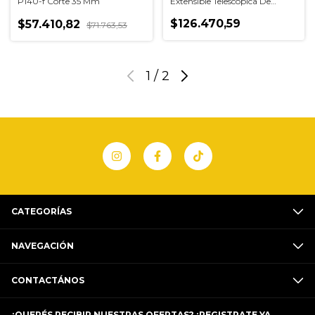
P140-f Corte 35 Mm
Extensible Telescópica De
Aluminio
$126.470,59
$57.410,82
$71.763,53
1
/
2
CATEGORÍAS
NAVEGACIÓN
CONTACTÁNOS
¿QUERÉS RECIBIR NUESTRAS OFERTAS? ¡REGISTRATE YA