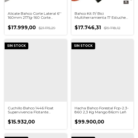
Alicate Bahco Corte Lateral 6''
Bahco Kit P/ Bici
160mm 2171g-160 Corte
Multiherramienta 17 Estuche
2,5mm
Bke850901n
$17.999,00
$17.746,31
$21.175,29
$19.718,12
SIN STOCK
SIN STOCK
Cuchillo Bahco 1446 Float
Hacha Bahco Forestal Fcp-2.3-
Supervivencia Flotante
860 2,3 Kg Mango 86cm Leñ
Reflectante Naranja
$15.932,00
$99.900,00