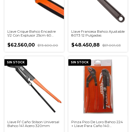
Llave Crique Bahco Encastre
Llave Francesa Bahco Ajustable
1/2 Con Explusor 25cm 60
8073 12 Pulgadas
Dientes
$62.560,00
$48.450,88
$73.600,00
$57.001,03
SIN STOCK
SIN STOCK
Llave P/ Caño Stilson Universal
Pinza Pico De Loro Bahco 224
Bahco 141 Acero 320mm
+ Llave Para Caño 140
140/224-b