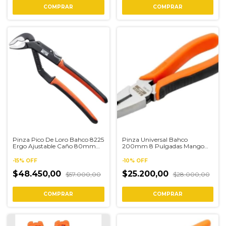
Pinza Pico De Loro Bahco 8225
Pinza Universal Bahco
Ergo Ajustable Caño 80mm
200mm 8 Pulgadas Mango
300mm
2678g-200 Cromo
-
15
%
OFF
-
10
%
OFF
$48.450,00
$25.200,00
$57.000,00
$28.000,00