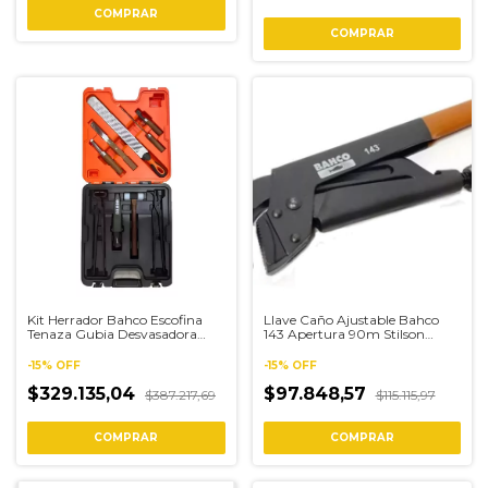
Kit Herrador Bahco Escofina
Llave Caño Ajustable Bahco
Tenaza Gubia Desvasadora
143 Apertura 90m Stilson
Maletin Naranja
Original
-
15
%
OFF
-
15
%
OFF
$329.135,04
$97.848,57
$387.217,69
$115.115,97