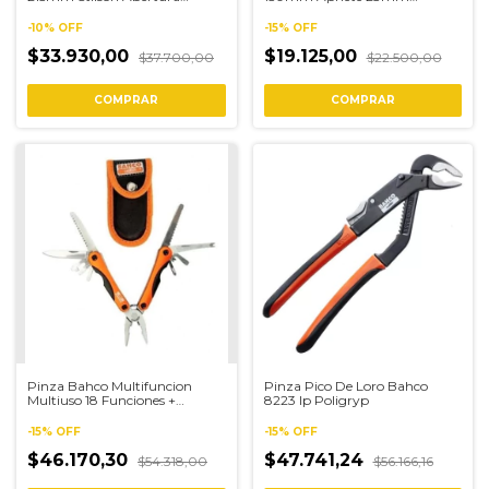
33mm 6040
Fosfatizada Pvc
-
10
%
OFF
-
15
%
OFF
$33.930,00
$19.125,00
$37.700,00
$22.500,00
Pinza Bahco Multifuncion
Pinza Pico De Loro Bahco
Multiuso 18 Funciones +
8223 Ip Poligryp
Estuche Mtt
-
15
%
OFF
-
15
%
OFF
$46.170,30
$47.741,24
$54.318,00
$56.166,16