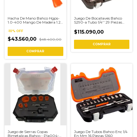
Hacha De Mano Bahco Hgps-
Juego De Bocallaves Bahco
1.0-400 Mango De Madera 1.23
S290-a Tubo 1/4'' 29 Piezas
Kg
Crique
-
10
%
OFF
$115.090,00
$43.560,00
$48.400,00
Juego de Sierras Copas
Juego De Tubos Bahco Enc 1/4
Bimetalicas Bahco - Pla004-
En Mm 16 Piezas S160