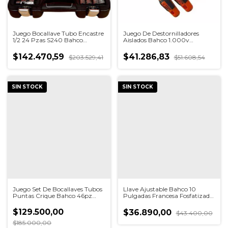
Juego Bocallave Tubo Encastre
Juego De Destornilladores
1/2 24 Pzas S240 Bahco
Aislados Bahco 1.000v
Maletin
800iec/5
$142.470,59
$41.286,83
$203.529,41
$51.608,54
SIN STOCK
SIN STOCK
Juego Set De Bocallaves Tubos
Llave Ajustable Bahco 10
Puntas Crique Bahco 46pz
Pulgadas Francesa Fosfatizada
S460
8072
$129.500,00
$36.890,00
$43.400,00
$185.000,00