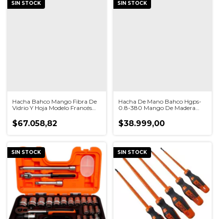
SIN STOCK
SIN STOCK
Hacha Bahco Mango Fibra De
Hacha De Mano Bahco Hgps-
Vidrio Y Hoja Modelo Francés
0.8-380 Mango De Madera
38cm
980 Grs
$67.058,82
$38.999,00
SIN STOCK
SIN STOCK