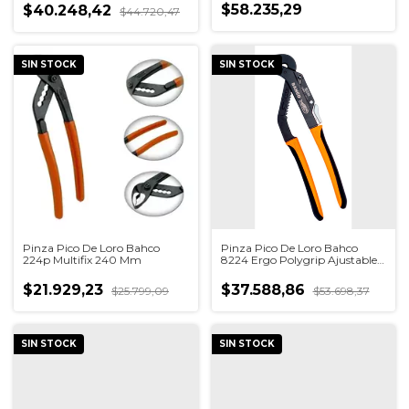
$58.235,29
$40.248,42
$44.720,47
SIN STOCK
SIN STOCK
Pinza Pico De Loro Bahco
Pinza Pico De Loro Bahco
224p Multifix 240 Mm
8224 Ergo Polygrip Ajustable
250 Mm
$21.929,23
$37.588,86
$25.799,09
$53.698,37
SIN STOCK
SIN STOCK