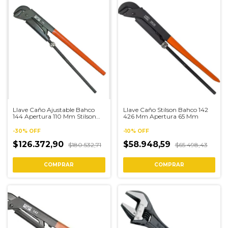
Llave Caño Ajustable Bahco
Llave Caño Stilson Bahco 142
144 Apertura 110 Mm Stilson
426 Mm Apertura 65 Mm
6040
-
30
%
OFF
-
10
%
OFF
$126.372,90
$58.948,59
$180.532,71
$65.498,43