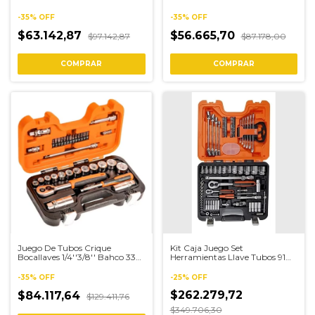
HS
-
35
%
OFF
-
35
%
OFF
$63.142,87
$56.665,70
$97.142,87
$87.178,00
Juego De Tubos Crique
Kit Caja Juego Set
Bocallaves 1/4''3/8'' Bahco 33
Herramientas Llave Tubos 91
Pz S330
Un S910 Bahco
-
35
%
OFF
-
25
%
OFF
$262.279,72
$84.117,64
$129.411,76
$349.706,30