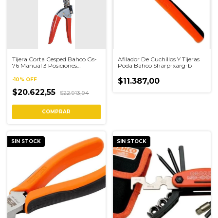
Tijera Corta Cesped Bahco Gs-
Afilador De Cuchillos Y Tijeras
76 Manual 3 Posiciones
Poda Bahco Sharp-xarg-b
Naranja
-
10
%
OFF
$11.387,00
$20.622,55
$22.913,94
SIN STOCK
SIN STOCK