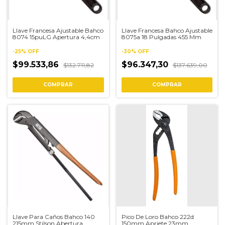
Llave Francesa Ajustable Bahco
Llave Francesa Bahco Ajustable
8074 15puLG Apertura 4,4cm
8075a 18 Pulgadas 455 Mm
-
25
%
OFF
-
30
%
OFF
$99.533,86
$96.347,30
$132.711,82
$137.639,00
Llave Para Caños Bahco 140
Pico De Loro Bahco 222d
215mm Stilson Abertura
150mm Apriete 23mm