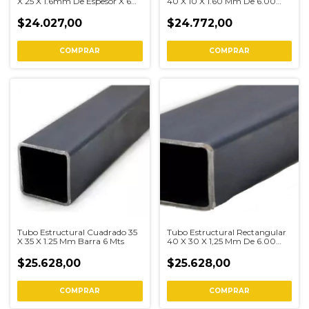
X 25 X 1.6mm De Espesor X 6
40 X 10 X 1.60 Mm De 6.00
Mts
Mts
$24.027,00
$24.772,00
COMPRAR
COMPRAR
Tubo Estructural Cuadrado 35
Tubo Estructural Rectangular
X 35 X 1.25 Mm Barra 6 Mts
40 X 30 X 1,25 Mm De 6.00
Mts
$25.628,00
$25.628,00
COMPRAR
COMPRAR