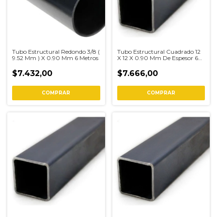
Tubo Estructural Redondo 3/8 (
Tubo Estructural Cuadrado 12
9.52 Mm ) X 0.90 Mm 6 Metros
X 12 X 0.90 Mm De Espesor 6
Metros
$7.432,00
$7.666,00
COMPRAR
COMPRAR